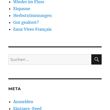
Wieder im Fluss
Eispause
Herbststimmungen
Gut gealtert?
Eaux Vives Français
SU
Suchen
nach:
META
Anmelden
Eintrags-Feed