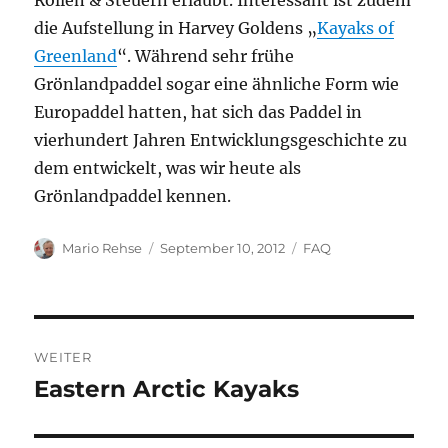
Rollen & Steuern erlaubt. Interessant ist zudem
die Aufstellung in Harvey Goldens „
Kayaks of
Greenland
“. Während sehr frühe
Grönlandpaddel sogar eine ähnliche Form wie
Europaddel hatten, hat sich das Paddel in
vierhundert Jahren Entwicklungsgeschichte zu
dem entwickelt, was wir heute als
Grönlandpaddel kennen.
Autor
Veröffentlicht
Kategorien
Mario Rehse
September 10, 2012
FAQ
am
Beitragsnavigation
WEITER
Eastern Arctic Kayaks
Nächster
Beitrag: