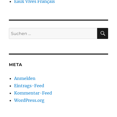
Eaux Vives Français
SU
Suchen
nach:
META
Anmelden
Eintrags-Feed
Kommentar-Feed
WordPress.org