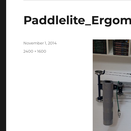
Paddlelite_Ergom
Veröffentlicht
November 1, 2014
am
Originalgröße
2400 × 1600