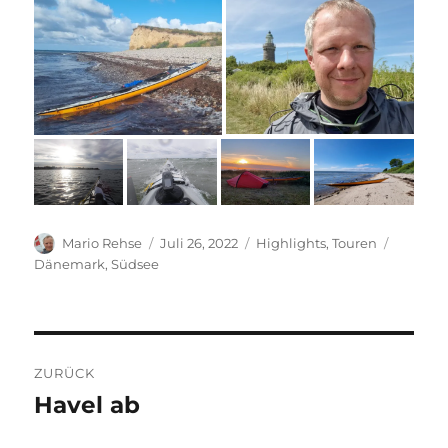
Autor
Veröffentlicht
Kategorien
Schlagw
Mario Rehse
Juli 26, 2022
Highlights
,
Touren
am
Dänemark
,
Südsee
Beitragsnavigation
ZURÜCK
Havel ab
Vorheriger
Beitrag: