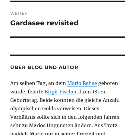
WEITER
Gardasee revisited
Nächster
Beitrag:
ÜBER BLOG UND AUTOR
Am selben Tag, an dem
Mario Rehse
geboren
wurde, feierte
Birgit Fischer
ihren 18ten
Geburtstag. Beide konnten die gleiche Anzahl
olympischen Golds vorweisen. Dieses
Verhältnis sollte sich in den folgenden Jahren
sehr zu Marios Ungunsten ändern. Aus Trotz
paddelt Mario nur in seiner Freizeit und