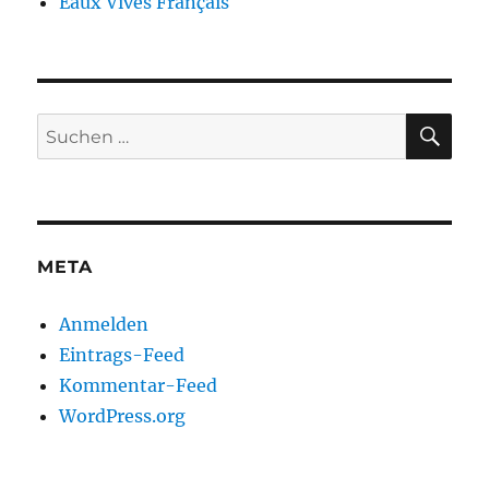
Eaux Vives Français
SU
Suchen
nach:
META
Anmelden
Eintrags-Feed
Kommentar-Feed
WordPress.org