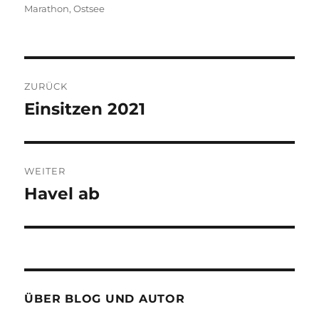
Marathon
,
Ostsee
Beitragsnavigation
ZURÜCK
Einsitzen 2021
Vorheriger
Beitrag:
WEITER
Havel ab
Nächster
Beitrag:
ÜBER BLOG UND AUTOR