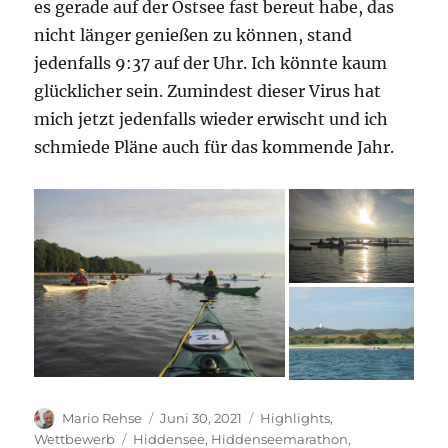
es gerade auf der Ostsee fast bereut habe, das
nicht länger genießen zu können, stand
jedenfalls 9:37 auf der Uhr. Ich könnte kaum
glücklicher sein. Zumindest dieser Virus hat
mich jetzt jedenfalls wieder erwischt und ich
schmiede Pläne auch für das kommende Jahr.
Autor
Veröffentlicht
Kategorien
Mario Rehse
Juni 30, 2021
Highlights
,
am
Schlagwörter
Wettbewerb
Hiddensee
,
Hiddenseemarathon
,