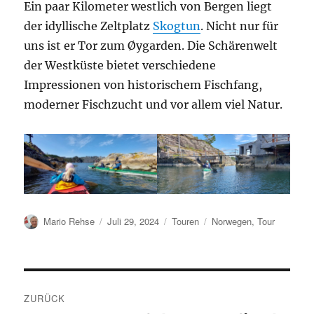
Ein paar Kilometer westlich von Bergen liegt
der idyllische Zeltplatz
Skogtun
. Nicht nur für
uns ist er Tor zum Øygarden. Die Schärenwelt
der Westküste bietet verschiedene
Impressionen von historischem Fischfang,
moderner Fischzucht und vor allem viel Natur.
Autor
Veröffentlicht
Kategorien
Schlagwörter
Mario Rehse
Juli 29, 2024
Touren
Norwegen
,
Tour
am
Beitragsnavigation
ZURÜCK