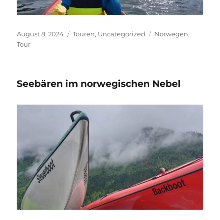
Veröffentlicht
Kategorien
Schlagwörter
August 8, 2024
Touren
,
Uncategorized
Norwegen
,
am
Tour
Seebären im norwegischen Nebel