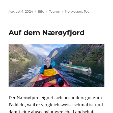
Veröffentlicht
Format
Kategorien
Schlagwörter
August 4, 2024
Bild
Touren
Norwegen
,
Tour
am
Auf dem Nærøyfjord
Der Nærøyfjord eignet sich besonders gut zum
Paddeln, weil er vergleichsweise schmal ist und
damit eine abwechslungsreiche Landschaft