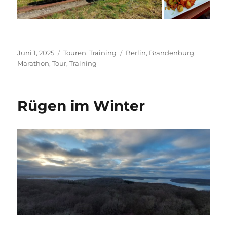
Veröffentlicht
Kategorien
Schlagwörter
Juni 1, 2025
Touren
,
Training
Berlin
,
Brandenburg
,
am
Marathon
,
Tour
,
Training
Rügen im Winter