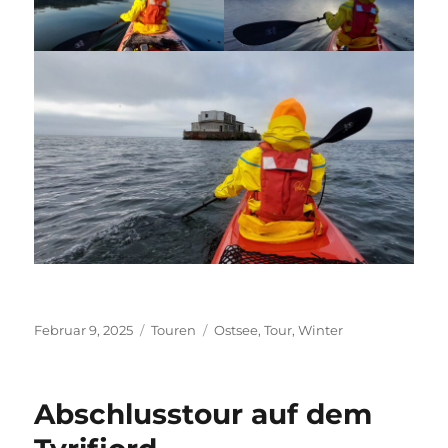
Veröffentlicht
Kategorien
Schlagwörter
Februar 9, 2025
Touren
Ostsee
,
Tour
,
Winter
am
Abschlusstour auf dem