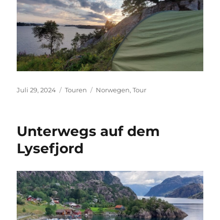
Veröffentlicht
Kategorien
Schlagwörter
Juli 29, 2024
Touren
Norwegen
,
Tour
am
Unterwegs auf dem
Lysefjord