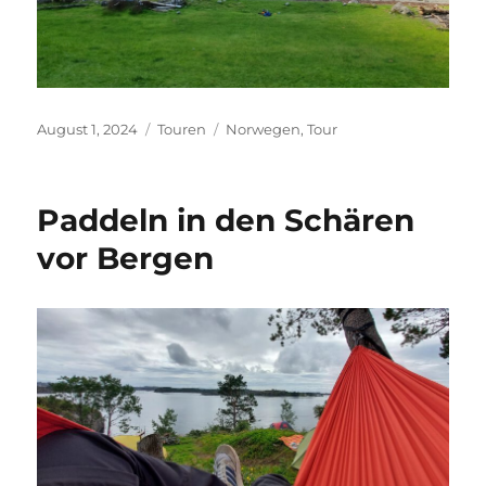
Veröffentlicht
Kategorien
Schlagwörter
August 1, 2024
Touren
Norwegen
,
Tour
am
Paddeln in den Schären
vor Bergen