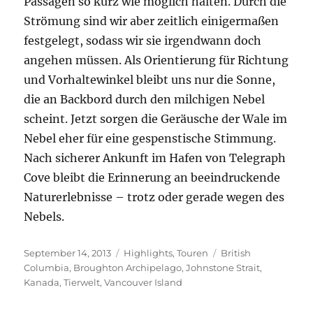
Passagen so kurz wie möglich halten. Durch die
Strömung sind wir aber zeitlich einigermaßen
festgelegt, sodass wir sie irgendwann doch
angehen müssen. Als Orientierung für Richtung
und Vorhaltewinkel bleibt uns nur die Sonne,
die an Backbord durch den milchigen Nebel
scheint. Jetzt sorgen die Geräusche der Wale im
Nebel eher für eine gespenstische Stimmung.
Nach sicherer Ankunft im Hafen von Telegraph
Cove bleibt die Erinnerung an beeindruckende
Naturerlebnisse – trotz oder gerade wegen des
Nebels.
Veröffentlicht
Kategorien
Schlagwörter
September 14, 2013
Highlights
,
Touren
British
am
Columbia
,
Broughton Archipelago
,
Johnstone Strait
,
Kanada
,
Tierwelt
,
Vancouver Island