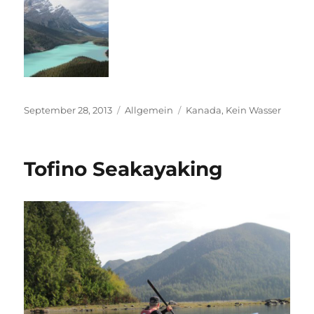
Veröffentlicht
Kategorien
Schlagwörter
September 28, 2013
Allgemein
Kanada
,
Kein Wasser
am
Tofino Seakayaking