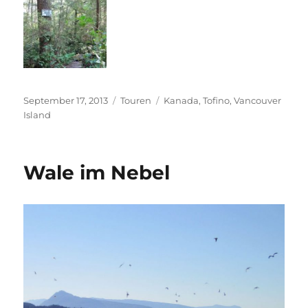
Veröffentlicht
Kategorien
Schlagwörter
September 17, 2013
Touren
Kanada
,
Tofino
,
Vancouver
am
Island
Wale im Nebel