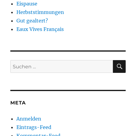
Eispause
Herbststimmungen
Gut gealtert?
Eaux Vives Français
SU
Suchen
nach:
META
Anmelden
Eintrags-Feed
Kommentar-Feed