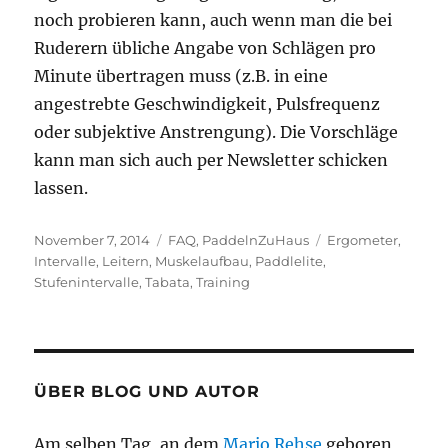
noch probieren kann, auch wenn man die bei
Ruderern übliche Angabe von Schlägen pro
Minute übertragen muss (z.B. in eine
angestrebte Geschwindigkeit, Pulsfrequenz
oder subjektive Anstrengung). Die Vorschläge
kann man sich auch per Newsletter schicken
lassen.
Veröffentlicht
Kategorien
Schlagwörter
November 7, 2014
FAQ
,
PaddelnZuHaus
Ergometer
,
am
Intervalle
,
Leitern
,
Muskelaufbau
,
Paddlelite
,
Stufenintervalle
,
Tabata
,
Training
ÜBER BLOG UND AUTOR
Am selben Tag, an dem
Mario Rehse
geboren