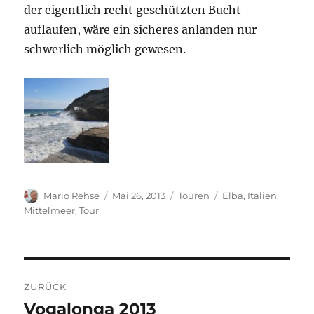
der eigentlich recht geschützten Bucht
auflaufen, wäre ein sicheres anlanden nur
schwerlich möglich gewesen.
Autor
Veröffentlicht
Kategorien
Schlagwörter
Mario Rehse
Mai 26, 2013
Touren
Elba
,
Italien
,
am
Mittelmeer
,
Tour
Beitragsnavigation
ZURÜCK
Vogalonga 2013
Vorheriger