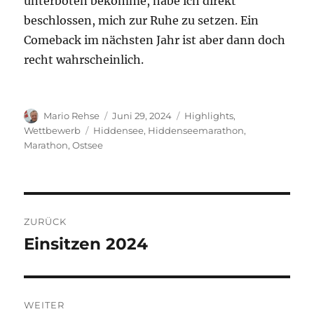
unterboten bekomme, habe ich direkt
beschlossen, mich zur Ruhe zu setzen. Ein
Comeback im nächsten Jahr ist aber dann doch
recht wahrscheinlich.
Autor
Veröffentlicht
Kategorien
Mario Rehse
Juni 29, 2024
Highlights
,
am
Schlagwörter
Wettbewerb
Hiddensee
,
Hiddenseemarathon
,
Marathon
,
Ostsee
Beitragsnavigation
ZURÜCK
Einsitzen 2024
Vorheriger
Beitrag:
WEITER