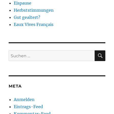
Eispause
Herbststimmungen
Gut gealtert?
Eaux Vives Français
SU
Suchen
nach:
META
Anmelden
Eintrags-Feed
Kommentar-Feed