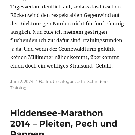
Tagesverlauf deutlich auf, sodass das bisschen
Rückenwind den respektablen Gegenwind auf
der Rücktour gen Norden nicht für fünf Pfennig
ausglich. Nun rufe ich meinem gestrigen
fluchenden Ich zu: dafür sind Trainingsrunden
ja da. Und wenn der Grunewaldturm gefühlt
keinen Millimeter näher kommt, überkommt
einen doch ein wohliges Stralsund-Gefühl.
Veröffentlicht
Kategorien
Schlagwörter
Juni 2, 2024
Berlin
,
Uncategorized
Schinderei
,
am
Training
Hiddensee-Marathon
2014 – Pleiten, Pech und
Pannen