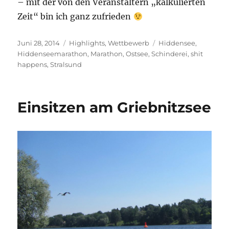
– mit der von den Veranstaltern „kalkulierten
Zeit“ bin ich ganz zufrieden
Veröffentlicht
Kategorien
Schlagwörter
Juni 28, 2014
Highlights
,
Wettbewerb
Hiddensee
,
am
Hiddenseemarathon
,
Marathon
,
Ostsee
,
Schinderei
,
shit
happens
,
Stralsund
Einsitzen am Griebnitzsee