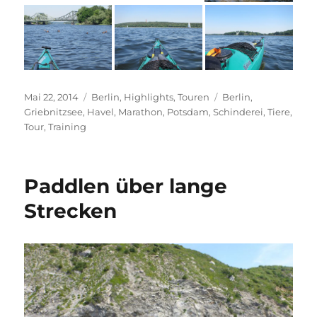
Veröffentlicht
Kategorien
Schlagwörter
Mai 22, 2014
Berlin
,
Highlights
,
Touren
Berlin
,
am
Griebnitzsee
,
Havel
,
Marathon
,
Potsdam
,
Schinderei
,
Tiere
,
Tour
,
Training
Paddlen über lange
Strecken