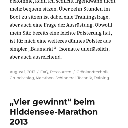
bekomme, kann ich schlicht irgendwann nicht
mehr bequem sitzen. Über zehn Stunden im
Boot zu sitzen ist dabei eine Trainingsfrage,
aber auch eine Frage der Ausrüstung. Obwohl
mein Sitz bereits eine leichte Polsterung hat,
ist für mich eine weiteres dünnes Polster aus
simpler „Baumarkt“-Isomatte unerlässlich,
aber auch ausreichend.
Veröffentlicht
Kategorien
Schlagwörter
August 1, 2013
FAQ
,
Ressourcen
Grönlandtechnik
,
am
Grundschlag
,
Marathon
,
Schinderei
,
Technik
,
Training
„Vier gewinnt“ beim
Hiddensee-Marathon
2013